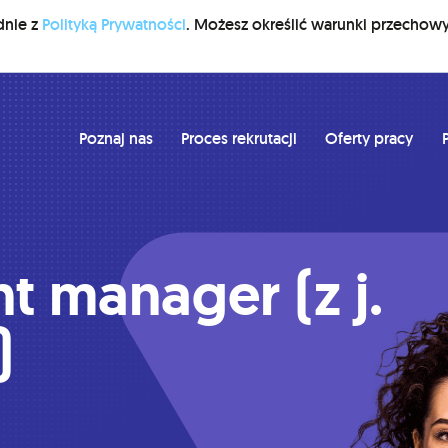
dnie z
Polityką Prywatności
. Możesz określić warunki przechow
Poznaj nas
Proces rekrutacji
Oferty pracy
P
t manager (z j.
)