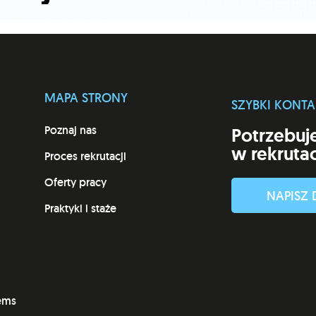
MAPA STRONY
SZYBKI KONTA
Poznaj nas
Potrzebuj
w rekrutac
Proces rekrutacji
Oferty pracy
NAPISZ 
Praktyki i staże
tems