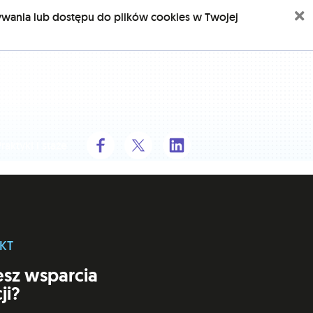
Z
ywania lub dostępu do plików cookies w Twojej
raktyki i staże
KT
esz wsparcia
ji?