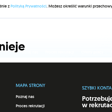
dnie z
Polityką Prywatności
. Możesz określić warunki przechow
nieje
Poznaj nas
Proces rekrutacji
Oferty pracy
P
MAPA STRONY
SZYBKI KONTA
Poznaj nas
Potrzebuj
w rekrutac
Proces rekrutacji